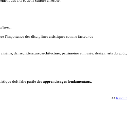
ent des arts et de la culture à l'école.
lture...
nnue l'importance des disciplines artistiques comme facteur de
 cinéma, danse, littérature, architecture, patrimoine et musée, design, arts du goût,
tistique doit faire partie des
apprentissages fondamentaux
.
<<
Retour