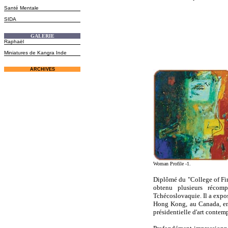
Santé Mentale
SIDA
GALERIE
Raphaël
Miniatures de Kangra Inde
ARCHIVES
Woman Profile -1.
Diplômé du "College of Fine
obtenu plusieurs récom
Tchécoslovaquie. Il a expos
Hong Kong, au Canada, en 
présidentielle d'art contem