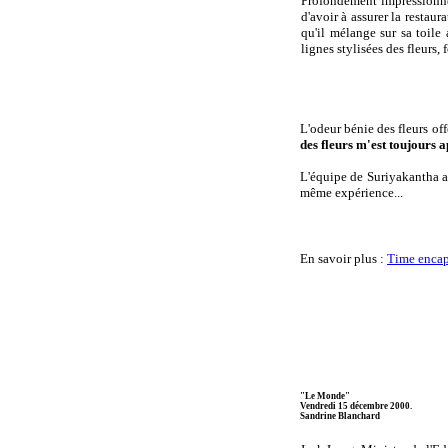
Profondément impressionné 
d'avoir à assurer la restau
qu'il mélange sur sa toile 
lignes stylisées des fleurs, 
L'odeur bénie des fleurs off
des fleurs m'est toujours
L'équipe de Suriyakantha a 
même expérience...
En savoir plus :
Time encaps
"Le Monde"
Vendredi 15 décembre 2000.
Sandrine Blanchard