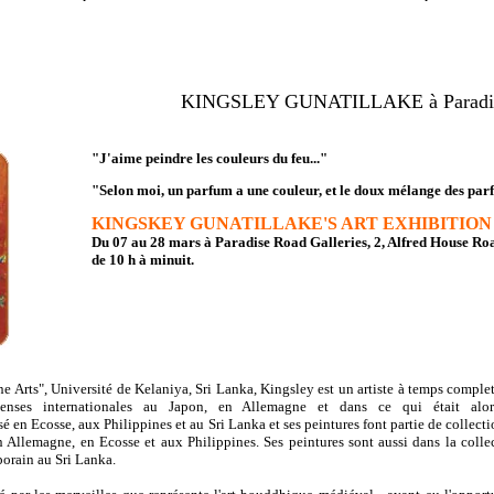
KINGSLEY GUNATILLAKE à Paradise
"J'aime peindre les couleurs du feu..."
"Selon moi, un parfum a une couleur, et le doux mélange des par
KINGSKEY GUNATILLAKE'S ART EXHIBITION
Du
07 au 28 mars
à
Paradise Road Galleries
, 2, Alfred House Ro
de 10 h à minuit.
 Arts", Université de Kelaniya, Sri Lanka, Kingsley est un artiste à temps complet.
penses internationales au Japon, en Allemagne et dans ce qui était alor
é en Ecosse, aux Philippines et au Sri Lanka et ses peintures font partie de collecti
Allemagne, en Ecosse et aux Philippines. Ses peintures sont aussi dans la colle
porain au Sri Lanka.