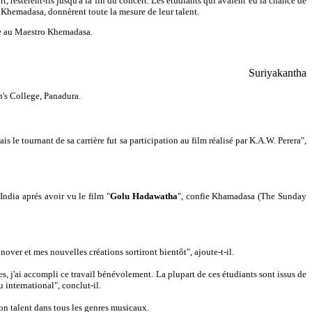
, restèrent-ils jusqu'à la fin du concert. Les étudiants qui avaient eu la chance de
i Khemadasa, donnèrent toute la mesure de leur talent.
aire au Maestro Khemadasa.
Suriyakantha
n's College, Panadura.
 le tournant de sa carrière fut sa participation au film réalisé par K.A.W. Perera",
India aprés avoir vu le film "
Golu Hadawatha
", confie Khamadasa (The Sunday
innover et mes nouvelles créations sortiront bientôt", ajoute-t-il.
es, j'ai accompli ce travail bénévolement. La plupart de ces étudiants sont issus de
 international", conclut-il.
son talent dans tous les genres musicaux.