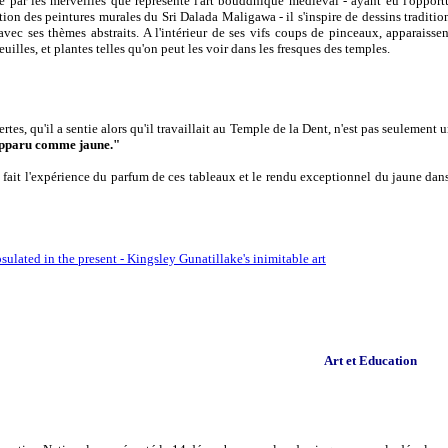
par les merveilles que représente l'art bouddhique médiéval - ayant eu l'opport
ration des peintures murales du Sri Dalada Maligawa - il s'inspire de dessins traditio
avec ses thèmes abstraits. A l'intérieur de ses vifs coups de pinceaux, apparaissen
feuilles, et plantes telles qu'on peut les voir dans les fresques des temples.
ertes, qu'il a sentie alors qu'il travaillait au Temple de la Dent, n'est pas seulement
 apparu comme jaune."
fait l'expérience du parfum de ces tableaux et le rendu exceptionnel du jaune dans l
ulated in the present - Kingsley Gunatillake's inimitable art
Art et Education